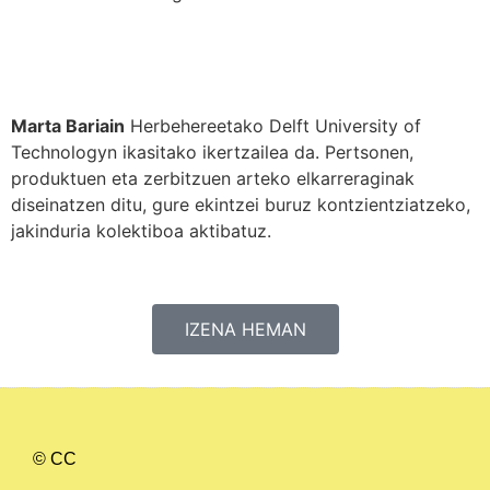
Marta Bariain
Herbehereetako Delft University of
Technologyn ikasitako ikertzailea da. Pertsonen,
produktuen eta zerbitzuen arteko elkarreraginak
diseinatzen ditu, gure ekintzei buruz kontzientziatzeko,
jakinduria kolektiboa aktibatuz.
IZENA HEMAN
© CC