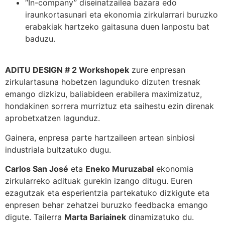
“In-company” diseinatzailea bazara edo
iraunkortasunari eta ekonomia zirkularrari buruzko
erabakiak hartzeko gaitasuna duen lanpostu bat
baduzu.
ADITU DESIGN # 2 Workshopek
zure enpresan
zirkulartasuna hobetzen lagunduko dizuten tresnak
emango dizkizu, baliabideen erabilera maximizatuz,
hondakinen sorrera murriztuz eta saihestu ezin direnak
aprobetxatzen lagunduz.
Gainera, enpresa parte hartzaileen artean sinbiosi
industriala bultzatuko dugu.
Carlos San José
eta
Eneko Muruzabal
ekonomia
zirkularreko adituak gurekin izango ditugu. Euren
ezagutzak eta esperientzia partekatuko dizkigute eta
enpresen behar zehatzei buruzko feedbacka emango
digute. Tailerra
Marta Bariainek
dinamizatuko du.