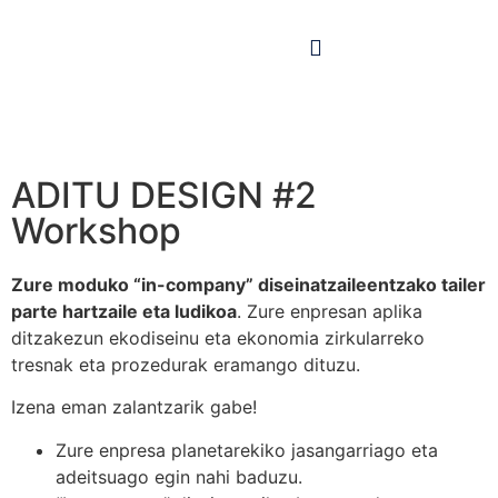
ADITU DESIGN #2
Workshop
Zure moduko “in-company” diseinatzaileentzako tailer
parte hartzaile eta ludikoa
. Zure enpresan aplika
ditzakezun ekodiseinu eta ekonomia zirkularreko
tresnak eta prozedurak eramango dituzu.
Izena eman zalantzarik gabe!
Zure enpresa planetarekiko jasangarriago eta
adeitsuago egin nahi baduzu.