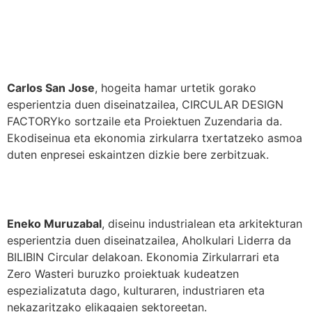
Carlos San Jose
, hogeita hamar urtetik gorako
esperientzia duen diseinatzailea, CIRCULAR DESIGN
FACTORYko sortzaile eta Proiektuen Zuzendaria da.
Ekodiseinua eta ekonomia zirkularra txertatzeko asmoa
duten enpresei eskaintzen dizkie bere zerbitzuak.
Eneko Muruzabal
, diseinu industrialean eta arkitekturan
esperientzia duen diseinatzailea, Aholkulari Liderra da
BILIBIN Circular delakoan. Ekonomia Zirkularrari eta
Zero Wasteri buruzko proiektuak kudeatzen
espezializatuta dago, kulturaren, industriaren eta
nekazaritzako elikagaien sektoreetan.