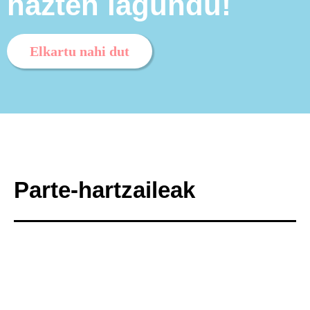
hazten lagundu!
Elkartu nahi dut
Parte-hartzaileak