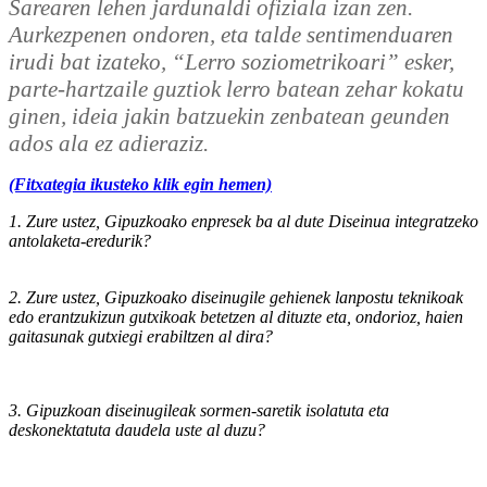
Sarearen lehen jardunaldi ofiziala izan zen.
Aurkezpenen ondoren, eta talde sentimenduaren
irudi bat izateko, “Lerro soziometrikoari” esker,
parte-hartzaile guztiok lerro batean zehar kokatu
ginen, ideia jakin batzuekin zenbatean geunden
ados ala ez adieraziz.
(Fitxategia ikusteko klik egin hemen)
1. Zure ustez, Gipuzkoako enpresek ba al dute Diseinua integratzeko
antolaketa-eredurik?
2. Zure ustez, Gipuzkoako diseinugile gehienek lanpostu teknikoak
edo erantzukizun gutxikoak betetzen al dituzte eta, ondorioz, haien
gaitasunak gutxiegi erabiltzen al dira?
3. Gipuzkoan diseinugileak sormen-saretik isolatuta eta
deskonektatuta daudela uste al duzu?