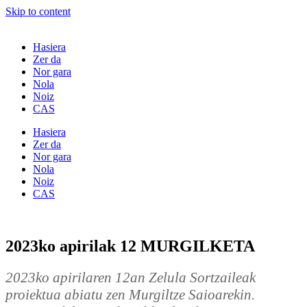
Skip to content
Hasiera
Zer da
Nor gara
Nola
Noiz
CAS
Hasiera
Zer da
Nor gara
Nola
Noiz
CAS
2023ko apirilak 12 MURGILKETA
2023ko apirilaren 12an Zelula Sortzaileak
proiektua abiatu zen Murgiltze Saioarekin.